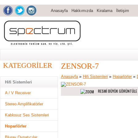
Anasayfa
Hakkımızda
Kiralama
İletişim
KATEGORILER
ZENSOR-7
»
»
»
Anasayfa
Hifi Sistemleri
Hoparlörler
Hifi Sistemleri
RESMI BÜYÜK GÖRÜNTÜLE
A / V Receiver
Stereo Amplifikatörler
Kablosuz Ses Sistemleri
Hoparlörler
Bluray Oynatıcılar