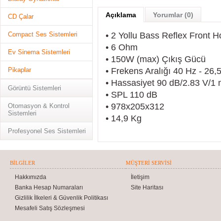
Açıklama
Yorumlar (0)
CD Çalar
Compact Ses Sistemleri
• 2 Yollu Bass Reflex Front H
• 6 Ohm
Ev Sinema Sistemleri
• 150W (max) Çıkış Gücü
Pikaplar
• Frekens Aralığı 40 Hz - 26,
• Hassasiyet 90 dB/2.83 V/1
Görüntü Sistemleri
• SPL 110 dB
• 978x205x312
Otomasyon & Kontrol
Sistemleri
• 14,9 Kg
Profesyonel Ses Sistemleri
BILGILER
MÜŞTERI SERVISI
Hakkımızda
İletişim
Banka Hesap Numaraları
Site Haritası
Gizlilik İlkeleri & Güvenlik Politikası
Mesafeli Satış Sözleşmesi