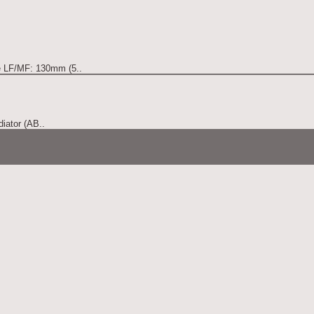
e LF/MF: 130mm (5..
diator (AB..