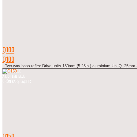
Q100
Q100
Two-way bass reflex Drive units 130mm (5.25in.) aluminium Uni-Q 25mm (1
SEPETE EKLE
A.LISTEME EKLE
ÜRÜN KARŞILAŞTIR
Q150