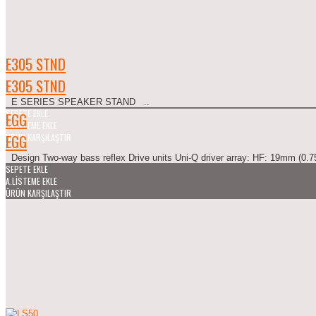
E305 STND
E305 STND
E SERIES SPEAKER STAND ..
SEPETE EKLE
EGG
A.LISTEME EKLE
EGG
ÜRÜN KARŞILAŞTIR
Design Two-way bass reflex Drive units Uni-Q driver array: HF: 19mm (0.75i
SEPETE EKLE
A.LISTEME EKLE
ÜRÜN KARŞILAŞTIR