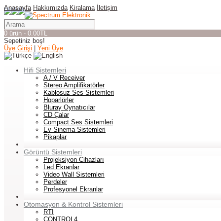
Anasayfa
Hakkımızda
Kiralama
İletişim
0 ürün - 0.00TL
Sepetiniz boş!
Üye Girişi
|
Yeni Üye
Hifi Sistemleri
A / V Receiver
Stereo Amplifikatörler
Kablosuz Ses Sistemleri
Hoparlörler
Bluray Oynatıcılar
CD Çalar
Compact Ses Sistemleri
Ev Sinema Sistemleri
Pikaplar
Görüntü Sistemleri
Projeksiyon Cihazları
Led Ekranlar
Video Wall Sistemleri
Perdeler
Profesyonel Ekranlar
Otomasyon & Kontrol Sistemleri
RTI
CONTROL4