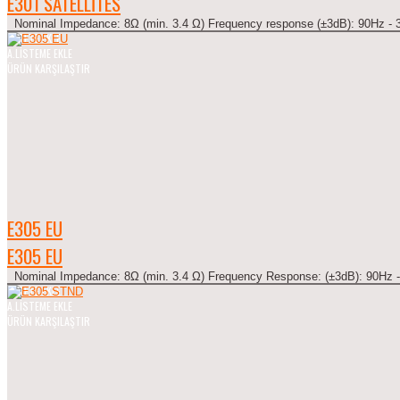
E301 SATELLITES
Nominal Impedance: 8Ω (min. 3.4 Ω) Frequency response (±3dB): 90Hz - 3
SEPETE EKLE
A.LISTEME EKLE
ÜRÜN KARŞILAŞTIR
E305 EU
E305 EU
Nominal Impedance: 8Ω (min. 3.4 Ω) Frequency Response: (±3dB): 90Hz - 
SEPETE EKLE
A.LISTEME EKLE
ÜRÜN KARŞILAŞTIR