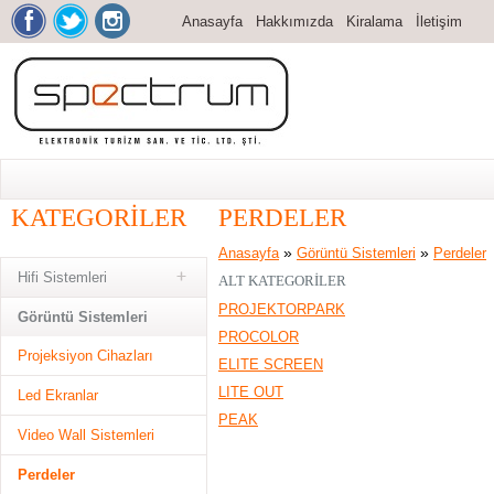
Anasayfa
Hakkımızda
Kiralama
İletişim
KATEGORILER
PERDELER
»
»
Anasayfa
Görüntü Sistemleri
Perdeler
Hifi Sistemleri
ALT KATEGORILER
PROJEKTORPARK
Görüntü Sistemleri
PROCOLOR
Projeksiyon Cihazları
ELITE SCREEN
LITE OUT
Led Ekranlar
PEAK
Video Wall Sistemleri
Perdeler