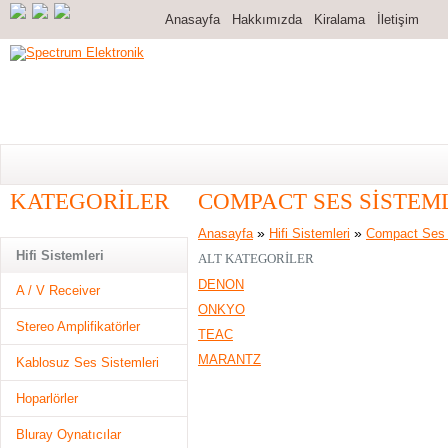
Anasayfa
Hakkımızda
Kiralama
İletişim
KATEGORILER
COMPACT SES SISTEM
»
»
Anasayfa
Hifi Sistemleri
Compact Ses 
Hifi Sistemleri
ALT KATEGORILER
DENON
A / V Receiver
ONKYO
Stereo Amplifikatörler
TEAC
MARANTZ
Kablosuz Ses Sistemleri
Hoparlörler
Bluray Oynatıcılar