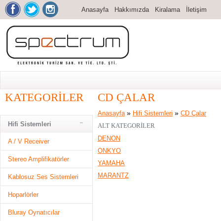
Anasayfa
Hakkımızda
Kiralama
İletişim
KATEGORILER
CD ÇALAR
»
»
Anasayfa
Hifi Sistemleri
CD Çalar
Hifi Sistemleri
ALT KATEGORILER
DENON
A / V Receiver
ONKYO
Stereo Amplifikatörler
YAMAHA
MARANTZ
Kablosuz Ses Sistemleri
Hoparlörler
Bluray Oynatıcılar